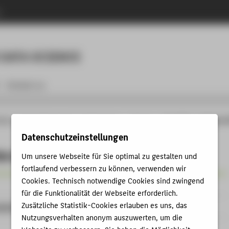
n
Menu
DATA SCIENCE
Contact us
änge
Project Management and Data Science
Studying
Data Ethics and Respons
Datenschutzeinstellungen
cs and Responsible Data Science
Um unsere Webseite für Sie optimal zu gestalten und
fortlaufend verbessern zu können, verwenden wir
Cookies. Technisch notwendige Cookies sind zwingend
1 semester
für die Funktionalität der Webseite erforderlich.
Zusätzliche Statistik-Cookies erlauben es uns, das
odule
Elective module
Nutzungsverhalten anonym auszuwerten, um die
5