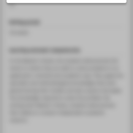
SERVICE
25
Writing period
18 weeks
Learning outcome/ competencies
In the Master’s thesis, the students demonstrate the
extent to which they are able to solve problems in an
application-oriented and academic way. They apply the
specialist and methodological knowledge they have
gained during their studies and also acquire and apply
the knowledge required to solve the problem. By
writing their Master’s thesis, students demonstrate
their ability to conduct independent academic
research.