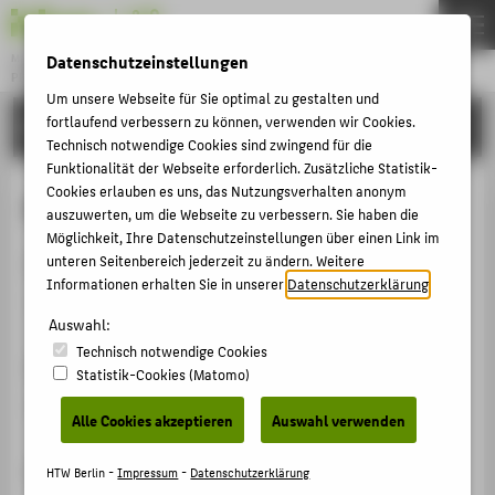
Datenschutzeinstellungen
Master
PROJECT MANAGEMENT AND DATA SCIENCE
Menu
Um unsere Webseite für Sie optimal zu gestalten und
fortlaufend verbessern zu können, verwenden wir Cookies.
STUDYING
THEMEN
Technisch notwendige Cookies sind zwingend für die
STUDYING
Funktionalität der Webseite erforderlich. Zusätzliche Statistik-
Cookies erlauben es uns, das Nutzungsverhalten anonym
Master's Thesis
APPLYING
auszuwerten, um die Webseite zu verbessern. Sie haben die
Möglichkeit, Ihre Datenschutzeinstellungen über einen Link im
MPMD FACULTY
unteren Seitenbereich jederzeit zu ändern. Weitere
Duration
ABOUT THE MPMD
Informationen erhalten Sie in unserer
Datenschutzerklärung
.
1 semester
CONTACT US
Auswahl:
Technisch notwendige Cookies
State of the module
Statistik-Cookies (Matomo)
BELIEBTE SEITEN
Compulsory module
Alle Cookies akzeptieren
Auswahl verwenden
DIGITALE DIENSTE
COUNSELLING & ADVICE
ECTS
HTW Berlin -
Impressum
-
Datenschutzerklärung