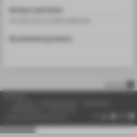
Necessary requirements
90 credits and successfull registration
Recommended requirements
nach oben
© HTW Berlin
Impressum
Datenschutzhinweise
Barrierefreiheit
Gebärdensprache
Leichte Sprache
Datenschutzeinstellungen ändern